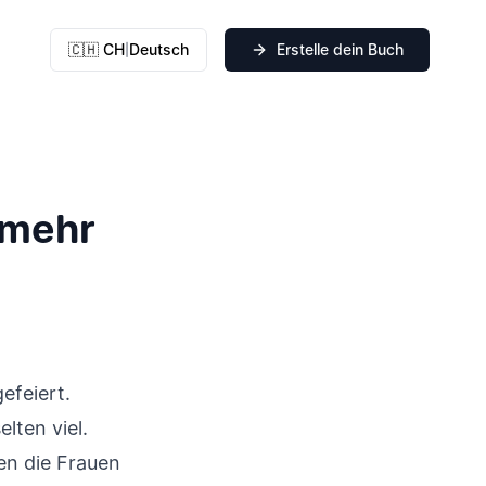
🇨🇭 CH
Deutsch
Erstelle dein Buch
|
 mehr
efeiert.
lten viel.
en die Frauen