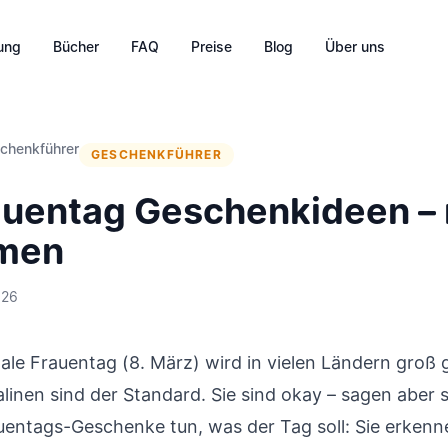
tung
Bücher
FAQ
Preise
Blog
Über uns
chenkführer
GESCHENKFÜHRER
auentag Geschenkideen –
umen
026
ale Frauentag (8. März) wird in vielen Ländern groß g
inen sind der Standard. Sie sind okay – sagen aber se
uentags-Geschenke tun, was der Tag soll: Sie erkenn