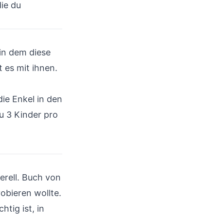
die du
 in dem diese
t es mit ihnen.
ie Enkel in den
zu 3 Kinder pro
nerell. Buch von
obieren wollte.
htig ist, in